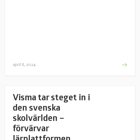
april 8, 2024
Visma tar steget in i
den svenska
skolvärlden –
förvärvar
lärplattformen