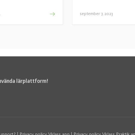
4
september 7, 2023
nvända lärplattform!
upport?
|
Privacy policy Vklass app
|
Privacy policy Vklass Praktik a