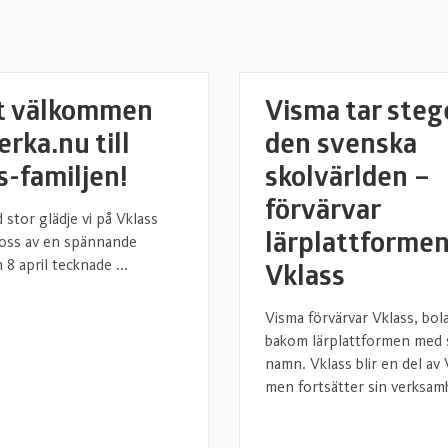
t välkommen
Visma tar stege
rka.nu till
den svenska
s-familjen!
skolvärlden –
förvärvar
 stor glädje vi på Vklass
lärplattforme
 oss av en spännande
8 april tecknade ...
Vklass
Visma förvärvar Vklass, bol
bakom lärplattformen med
namn. Vklass blir en del av
men fortsätter sin verksamh