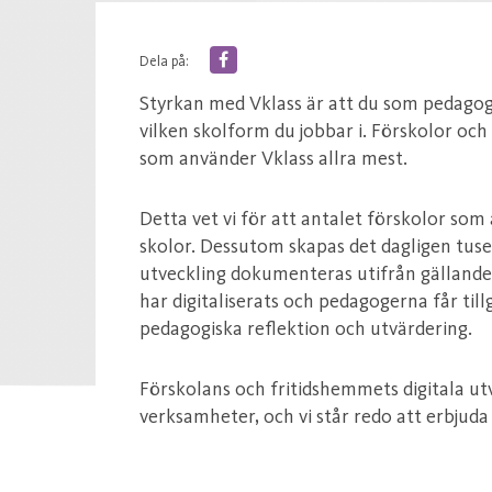
Dela på:
Styrkan med Vklass är att du som pedag
vilken skolform du jobbar i. Förskolor oc
som använder Vklass allra mest.
Detta vet vi för att antalet förskolor som
skolor. Dessutom skapas det dagligen tusen
utveckling dokumenteras utifrån gälland
har digitaliserats och pedagogerna får tillg
pedagogiska reflektion och utvärdering.
Förskolans och fritidshemmets digitala ut
verksamheter, och vi står redo att erbjuda