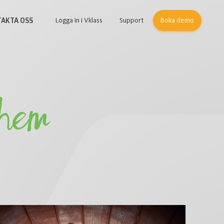
Logga in i Vklass
Support
Boka demo
AKTA OSS
shem