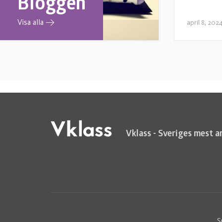
Bloggen
Visa alla
april 8, 202
Vklass - Sveriges mest a
S