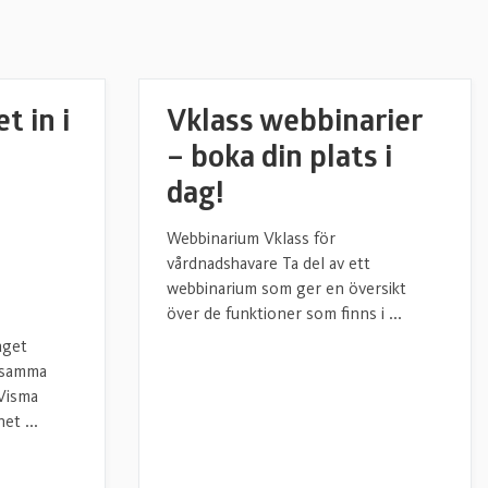
t in i
Vklass webbinarier
– boka din plats i
dag!
Webbinarium Vklass för
n
vårdnadshavare Ta del av ett
webbinarium som ger en översikt
över de funktioner som finns i ...
aget
 samma
 Visma
et ...