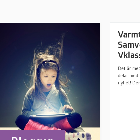
Varm
Samve
Vklas
Det är med
delar med
nyhet! Den 